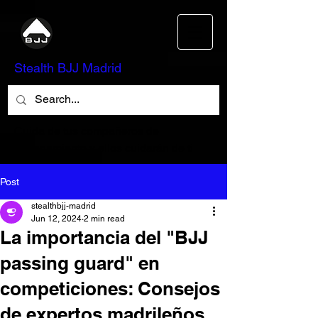
Stealth BJJ Madrid
Cuida de tus compañeros de
entrenamiento y ellos cuidarán de ti
Post
stealthbjj-madrid
Jun 12, 2024
2 min read
La importancia del "BJJ
passing guard" en
competiciones: Consejos
de expertos madrileños