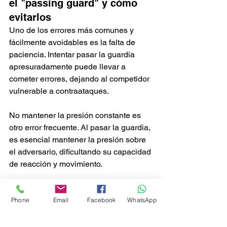
el "passing guard" y cómo 
evitarlos
Uno de los errores más comunes y 
fácilmente avoidables es la falta de 
paciencia. Intentar pasar la guardia 
apresuradamente puede llevar a 
cometer errores, dejando al competidor 
vulnerable a contraataques.
No mantener la presión constante es 
otro error frecuente. Al pasar la guardia, 
es esencial mantener la presión sobre 
el adversario, dificultando su capacidad 
de reacción y movimiento.
Finalmente, descuidar la defensa 
propia durante el intento de passing 
Phone
Email
Facebook
WhatsApp
guard puede resultar en ser atrapado 
en una finalización. Siempre es crucial 