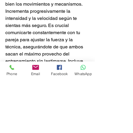
bien los movimientos y mecanismos. 
Incrementa progresivamente la 
intensidad y la velocidad según te 
sientas más seguro. Es crucial 
comunicarte constantemente con tu 
pareja para ajustar la fuerza y la 
técnica, asegurándote de que ambos 
sacan el máximo provecho del 
entrenamiento sin lastimarse. Incluye 
estos ejercicios al menos dos veces a 
Phone
Email
Facebook
WhatsApp
la semana en tu rutina, alternando con 
tu entrenamiento habitual, para mejorar 
tu técnica de forma equilibrada. Y 
recuerda, la constancia es clave; no 
verás mejoras de la noche a la 
mañana, pero con tiempo y dedicación, 
tu técnica en BJJ avanzará 
significativamente.